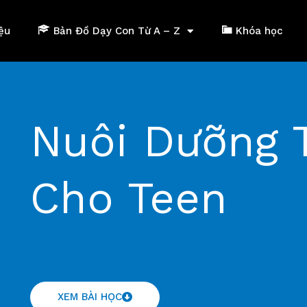
iệu
Bản Đồ Dạy Con Từ A – Z
Khóa học
Nuôi Dưỡng 
Cho Teen
XEM BÀI HỌC